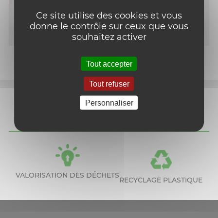
Ce site utilise des cookies et vous
donne le contrôle sur ceux que vous
souhaitez activer
Tout accepter
Tout refuser
NOS ENGAGEMENTS POUR
Personnaliser
LA PLANÈTE
VALORISATION DES DÉCHETS
RECYCLAGE PLASTIQUE