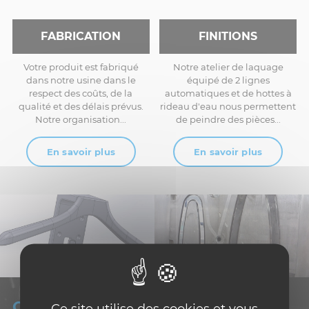
FABRICATION
FINITIONS
Votre produit est fabriqué
Notre atelier de laquage
dans notre usine dans le
équipé de 2 lignes
respect des coûts, de la
automatiques et de hottes à
qualité et des délais prévus.
rideau d'eau nous permettent
Notre organisation...
de peindre des pièces...
En savoir plus
En savoir plus
QUI SOMMES-NOUS ?
Ce site utilise des cookies et vous